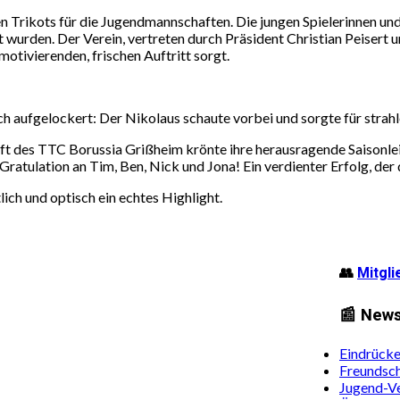
en Trikots für die Jugendmannschaften. Die jungen Spielerinnen und
 wurden. Der Verein, vertreten durch Präsident Christian Peisert u
otivierenden, frischen Auftritt sorgt.
aufgelockert: Der Nikolaus schaute vorbei und sorgte für strahle
t des TTC Borussia Grißheim krönte ihre herausragende Saisonleis
ratulation an Tim, Ben, Nick und Jona! Ein verdienter Erfolg, der 
lich und optisch ein echtes Highlight.
👥
Mitgl
📰 New
Eindrück
Freundsch
Jugend-Ve