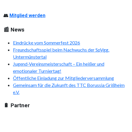
👥
Mitglied werden
📰 News
Eindrücke vom Sommerfest 2026
Freundschaftsspiel beim Nachwuchs der SpVgg.
Untermünstertal
Jugend-Vereinsmeisterschaft – Ein heißer und
emotionaler Turniertag!
Öffentliche Einladung zur Mitgliederversammlung
Gemeinsam für die Zukunft des TTC Borussia Grißheim
e.V.
🔋 Partner